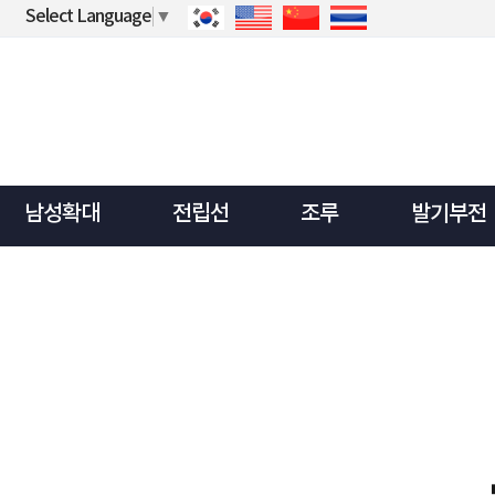
Select Language
▼
남성확대
전립선
조루
발기부전