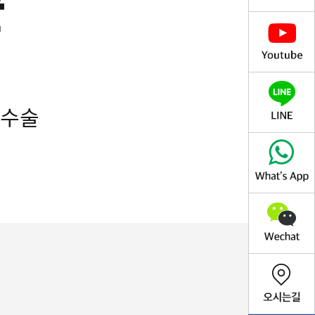
술
 수술