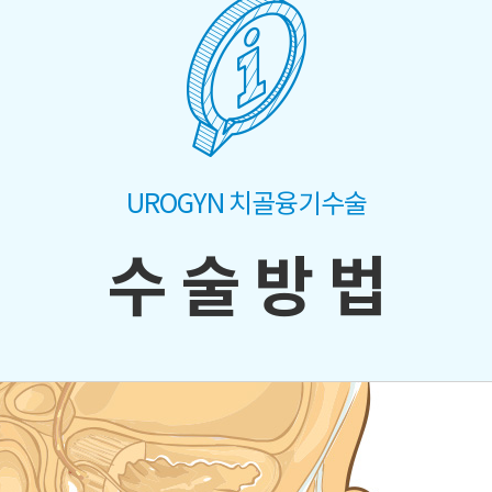
UROGYN 치골융기수술
수 술 방 법