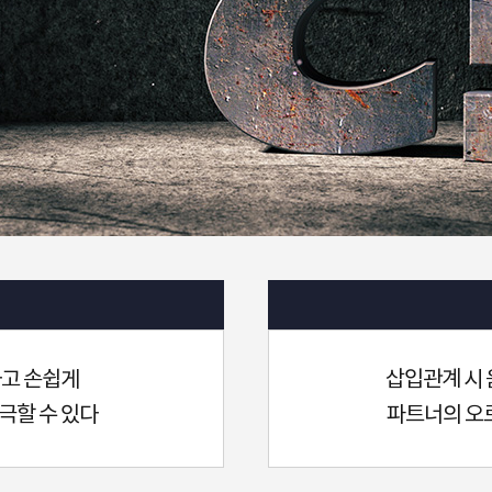
하고 손쉽게
삽입관계 시
극할 수 있다
파트너의 오