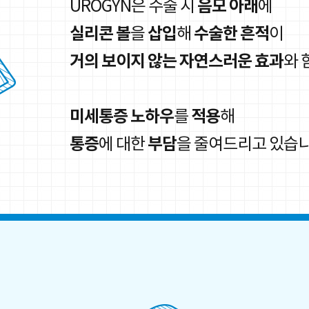
음모 아래
UROGYN은 수술 시
에
실리콘 볼
삽입
수술한 흔적
을
해
이
거의 보이지 않는 자연스러운 효과
와 
미세통증 노하우
적용
를
해
통증
부담
에 대한
을 줄여드리고 있습