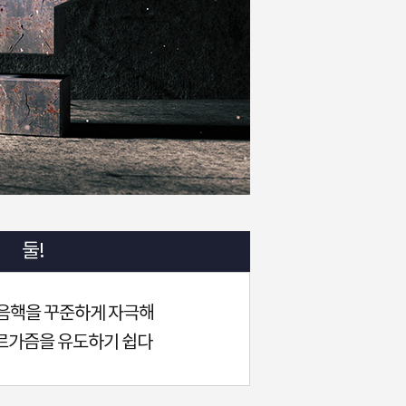
둘!
 음핵을 꾸준하게 자극해
르가즘을 유도하기 쉽다