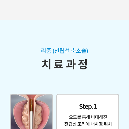
리줌 (전립선 축소술)
치 료 과 정