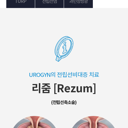
TURP
전립선염
과민성방광
UROGYN의 전립선비대증 치료
리줌 [Rezum]
(전립선축소술)