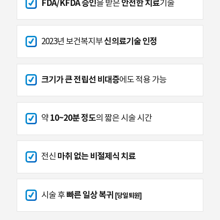
FDA/KFDA 승인
안전한 치료
을 받은
기술
신의료기술 인정
2023년 보건복지부
크기가 큰 전립선 비대증
에도 적용 가능
10~20분 정도
약
의 짧은 시술 시간
마취 없는 비절제식 치료
전신
빠른 일상 복귀
시술 후
[당일 퇴원]